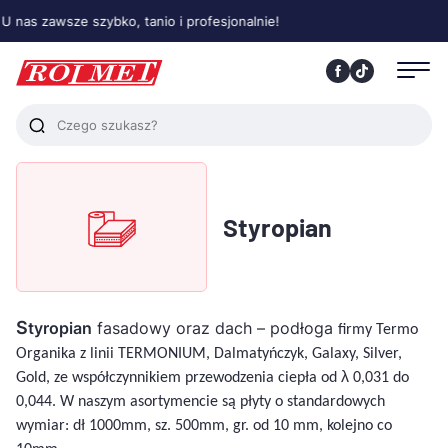
s zawsze szybko, tanio i profesjonalnie!
Styropian
S
tyropian
fasadowy oraz dach – podłoga
firmy Termo
Organika z linii TERMONIUM, Dalmatyńczyk, Galaxy, Silver,
λ
Gold, ze współczynnikiem przewodzenia ciepła od
0,031 do
0,044. W naszym asortymencie są płyty o standardowych
wymiar: dł 1000mm, sz. 500mm, gr. od 10 mm, kolejno co